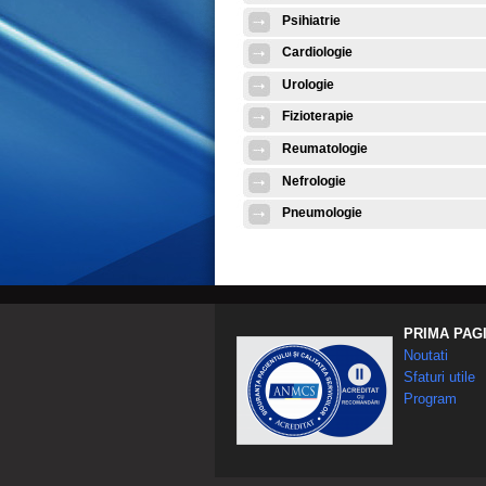
Psihiatrie
Cardiologie
Urologie
Fizioterapie
Reumatologie
Nefrologie
Pneumologie
PRIMA PAG
Noutati
Sfaturi utile
Program