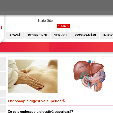
Harta Site
Search
Search form
ACASĂ
DESPRE NOI
SERVICII
PROGRAMĂRI
INFOR
Endoscopie digestivă superioară
Ce este endoscopia digestivă superioară?