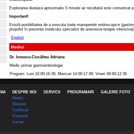
Explorarea dureaza aproximativ 5 minute iar rezultatul este comunicat p
Important!
Există posibilitatea de a executa toate manoperele endoscopice (gastro
propofol în prezența medicului specialist de anestezie-terapie intensiva(
English
Medici
Dr. Ionescu-Ciocâlteu Adriana
Medic primar gastroenterologie
Program:
Luni 10:00-16:30; Miercuri 14:00-17:00; Vineri 09:00-12:30
INA
DESPRE NOI
SERVICII
PROGRAMARI
GALERIE FOTO
Medici
Misiune
Certificari
Parteneri
Lucrari