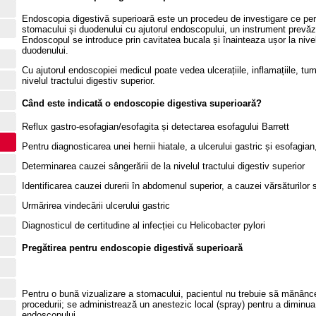
Endoscopia digestivă superioară este un procedeu de investigare ce permi
stomacului și duodenului cu ajutorul endoscopului, un instrument prevăzut 
Endoscopul se introduce prin cavitatea bucala și înainteaza ușor la nivel
duodenului.
Cu ajutorul endoscopiei medicul poate vedea ulcerațiile, inflamațiile, tumo
nivelul tractului digestiv superior.
Când este indicată o endoscopie digestiva superioară?
Reflux gastro-esofagian/esofagita și detectarea esofagului Barrett
Pentru diagnosticarea unei hernii hiatale, a ulcerului gastric și esofagian, 
Determinarea cauzei sângerării de la nivelul tractului digestiv superior
Identificarea cauzei durerii în abdomenul superior, a cauzei vărsăturilor s
Urmărirea vindecării ulcerului gastric
Diagnosticul de certitudine al infecției cu Helicobacter pylori
Pregătirea pentru endoscopie digestivă superioară
Pentru o bună vizualizare a stomacului, pacientul nu trebuie să mănânc
procedurii; se administrează un anestezic local (spray) pentru a diminua 
endoscopului.