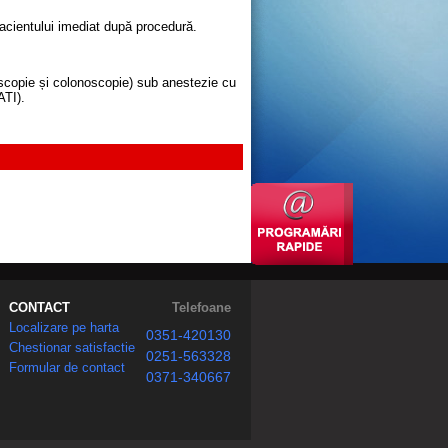
acientului imediat după procedură.
scopie și colonoscopie) sub anestezie cu
ATI).
CONTACT
Telefoane
Localizare pe harta
0351-420130
Chestionar satisfactie
0251-563328
Formular de contact
0371-340667