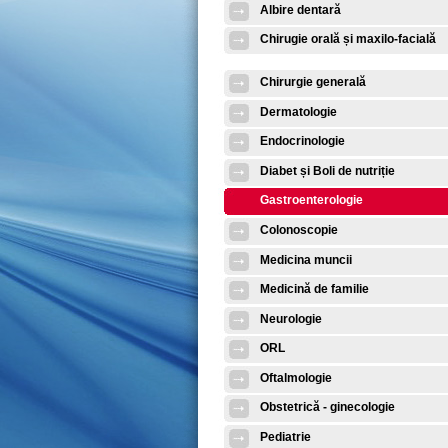
Albire dentară
Chirugie orală și maxilo-facială
Chirurgie generală
Dermatologie
Endocrinologie
Diabet și Boli de nutriție
Gastroenterologie
Colonoscopie
Medicina muncii
Medicină de familie
Neurologie
ORL
Oftalmologie
Obstetrică - ginecologie
Pediatrie