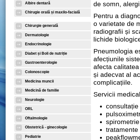
de somn, alergii
Albire dentară
Chirugie orală și maxilo-facială
Pentru a diagnos
o varietate de 
Chirurgie generală
radiografii și s
Dermatologie
lichide biologic
Endocrinologie
Pneumologia es
Diabet și Boli de nutriție
afecțiunile sist
Gastroenterologie
afecta calitatea
Colonoscopie
și adecvat al a
complicațiile.
Medicina muncii
Medicină de familie
Servicii medical
Neurologie
consultație
ORL
pulsoximetr
Oftalmologie
spirometrie
Obstetrică - ginecologie
tratamente 
peakflowme
Pediatrie