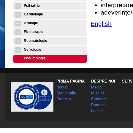
interpretare
Psihiatrie
adeverințe/
Cardiologie
English
Urologie
Fizioterapie
Reumatologie
Nefrologie
Pneumologie
PRIMA PAGINA
DESPRE NOI
SERVI
Noutati
Medici
Sfaturi utile
Misiune
Program
Certificari
Parteneri
Lucrari