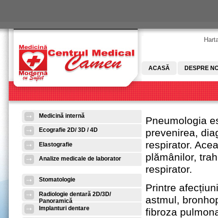
Skip to main content
Harta
ACASĂ
DESPRE NO
Medicină internă
Pneumologia es
Ecografie 2D/ 3D / 4D
prevenirea, diag
respirator. Ace
Elastografie
plămânilor, trahe
Analize medicale de laborator
respirator.
Stomatologie
Printre afecțiu
Radiologie dentară 2D/3D/
astmul, bronho
Panoramică
Implanturi dentare
fibroza pulmon