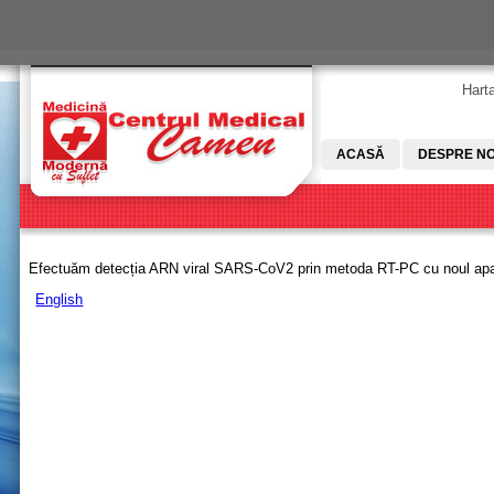
Skip to main content
Harta
ACASĂ
DESPRE NO
Efectuăm detecția ARN viral SARS-CoV2 prin metoda RT-PC cu noul ap
English