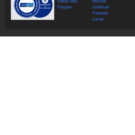
Sfaturi utile
Misiune
Program
Certificari
Parteneri
Lucrari