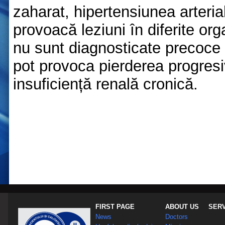
zaharat, hipertensiunea arteria
provoacă leziuni în diferite or
nu sunt diagnosticate precoce ș
pot provoca pierderea progresiv
insuficiență renală cronică.
FIRST PAGE
ABOUT US
SER
News
Doctors