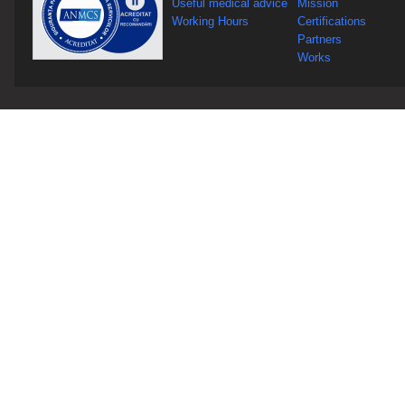
Useful medical advice
Mission
Working Hours
Certifications
Partners
Works