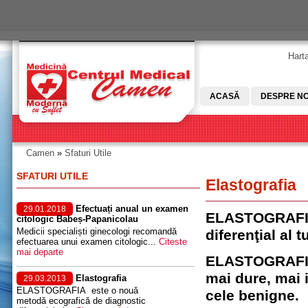
Skip to main content
Harta
ACASĂ
DESPRE NO
Camen
»
Sfaturi Utile
You are here
SFATURI UTILE
Elastografia
Efectuați anual un examen
29.01.2018
ELASTOGRAFIA 
citologic Babeș-Papanicolau
Medicii specialiști ginecologi recomandă
diferenţial al 
efectuarea unui examen citologic...
Citeste
mai departe
ELASTOGRAFIA 
mai dure, mai 
Elastografia
29.03.2013
ELASTOGRAFIA este o nouă
cele benigne.
metodă ecografică de diagnostic