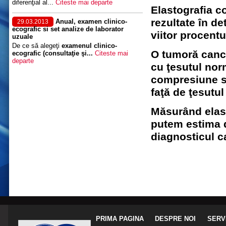
diferenţial al...
Citeste mai departe
Elastografia c
rezultate în d
Anual, examen clinico-
29.03.2013
ecografic si set analize de laborator
viitor procentu
uzuale
De ce să alegeţi
examenul clinico-
O tumoră canc
ecografic (consultaţie şi...
Citeste mai
departe
cu ţesutul nor
compresiune sa
faţă de ţesutul 
Măsurând elast
putem estima du
diagnosticul c
PRIMA PAGINA
DESPRE NOI
SERVI